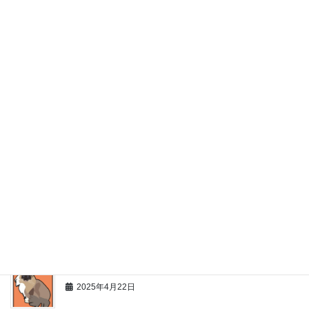
初心者向け：自宅でできる！オリジナルポストカード
の作り方
2025年5月9日
キジトラ・三毛・黒猫…毛色別ネコイラストの描き分
けポイント解説
2025年5月5日
遠方イベントに出展！遠征ガイド
2025年4月28日
アナログイラストとデジタルイラストの違いとメリッ
トを徹底比較！
2025年4月24日
私がイラストレーターになるまで
2025年4月22日