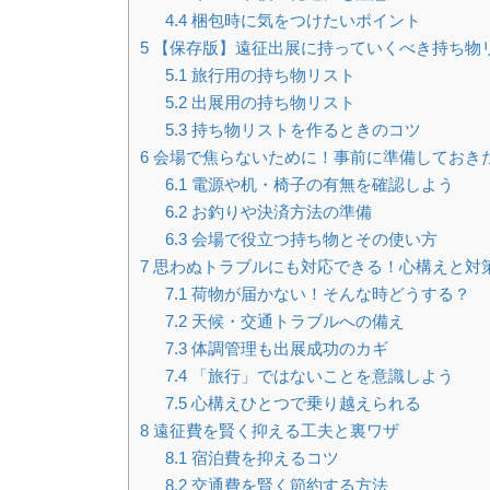
4.4
梱包時に気をつけたいポイント
5
【保存版】遠征出展に持っていくべき持ち物
5.1
旅行用の持ち物リスト
5.2
出展用の持ち物リスト
5.3
持ち物リストを作るときのコツ
6
会場で焦らないために！事前に準備しておき
6.1
電源や机・椅子の有無を確認しよう
6.2
お釣りや決済方法の準備
6.3
会場で役立つ持ち物とその使い方
7
思わぬトラブルにも対応できる！心構えと対
7.1
荷物が届かない！そんな時どうする？
7.2
天候・交通トラブルへの備え
7.3
体調管理も出展成功のカギ
7.4
「旅行」ではないことを意識しよう
7.5
心構えひとつで乗り越えられる
8
遠征費を賢く抑える工夫と裏ワザ
8.1
宿泊費を抑えるコツ
8.2
交通費を賢く節約する方法