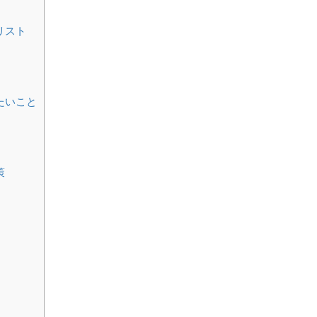
リスト
たいこと
策