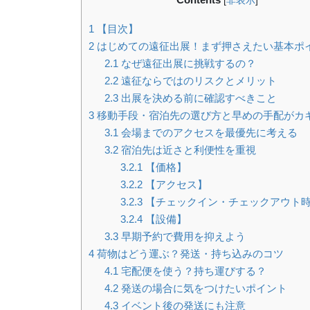
[
非表示
]
1
【目次】
2
はじめての遠征出展！まず押さえたい基本ポ
2.1
なぜ遠征出展に挑戦するの？
2.2
遠征ならではのリスクとメリット
2.3
出展を決める前に確認すべきこと
3
移動手段・宿泊先の選び方と早めの手配がカ
3.1
会場までのアクセスを最優先に考える
3.2
宿泊先は近さと利便性を重視
3.2.1
【価格】
3.2.2
【アクセス】
3.2.3
【チェックイン・チェックアウト
3.2.4
【設備】
3.3
早期予約で費用を抑えよう
4
荷物はどう運ぶ？発送・持ち込みのコツ
4.1
宅配便を使う？持ち運びする？
4.2
発送の場合に気をつけたいポイント
4.3
イベント後の発送にも注意