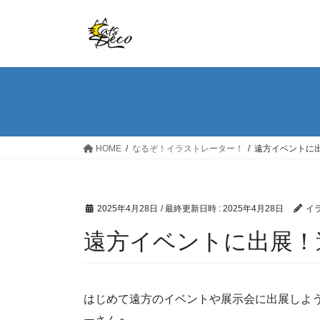
コ
ナ
ン
ビ
テ
ゲ
ン
ー
ツ
シ
へ
ョ
ス
ン
キ
に
ッ
移
HOME
なるぞ！イラストレーター！
遠方イベントに
プ
動
2025年4月28日
/ 最終更新日時 :
2025年4月28日
イ
遠方イベントに出展！
はじめて遠方のイベントや展示会に出展しよ