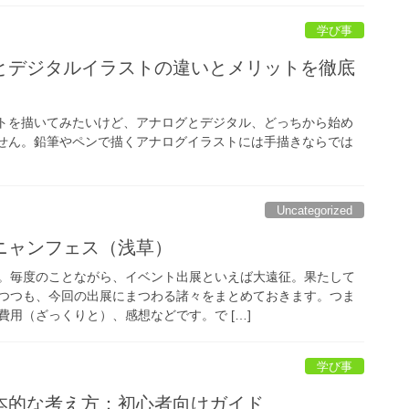
学び事
とデジタルイラストの違いとメリットを徹底
ストを描いてみたいけど、アナログとデジタル、どっちから始め
ません。鉛筆やペンで描くアナログイラストには手描きならでは
Uncategorized
ニャンフェス（浅草）
。毎度のことながら、イベント出展といえば大遠征。果たして
つつも、今回の出展にまつわる諸々をまとめておきます。つま
用（ざっくりと）、感想などです。で […]
学び事
本的な考え方：初心者向けガイド