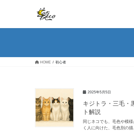
コ
ナ
ン
ビ
テ
ゲ
ン
ー
ツ
シ
へ
ョ
ス
ン
キ
に
ッ
移
HOME
初心者
プ
動
2025年5月5日
キジトラ・三毛・
ト解説
同じネコでも、毛色や模様
く人に向けた、毛色別の描